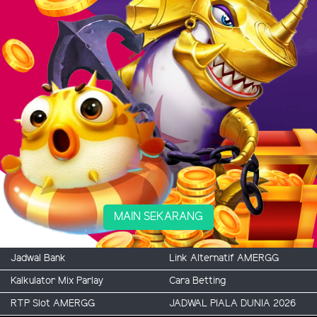
MAIN SEKARANG
Jadwal Bank
Link Alternatif AMERGG
Kalkulator Mix Parlay
Cara Betting
RTP Slot AMERGG
JADWAL PIALA DUNIA 2026